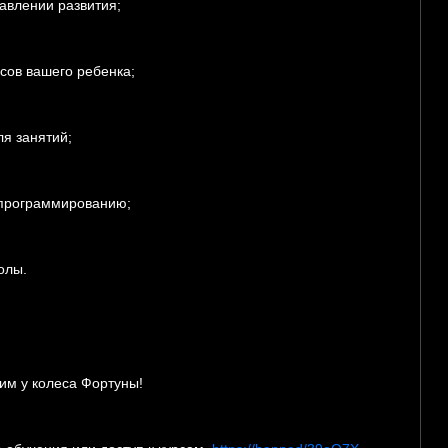
авлении развития;
сов вашего ребенка;
я занятий;
 программированию;
олы.
сим у колеса Фортуны!