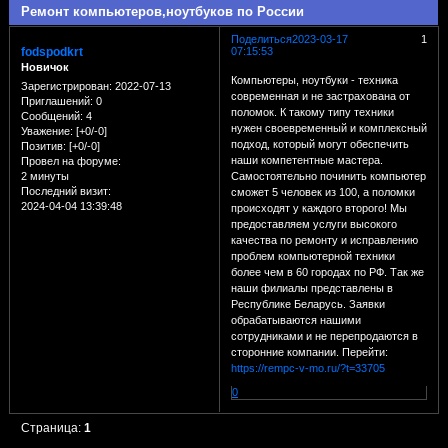
Ремонт компьютеров,ноутбуков по России
Поделиться
2023-03-17
1
fodspodkrt
07:15:53
Новичок
Компьютеры, ноутбуки - техника
Зарегистрирован
: 2022-07-13
современная и не застрахована от
Приглашений:
0
поломок. К такому типу техники
Сообщений:
4
нужен своевременный и комплексный
Уважение:
[+0/-0]
подход, который могут обеспечить
Позитив:
[+0/-0]
наши компетентные мастера.
Провел на форуме:
2 минуты
Самостоятельно починить компьютер
Последний визит:
сможет 5 человек из 100, а поломки
2024-04-04 13:39:48
происходят у каждого второго! Мы
предоставляем услуги высокого
качества по ремонту и исправлению
проблем компьютерной техники
более чем в 60 городах по РФ. Так же
наши филиалы представлены в
Республике Беларусь. Заявки
обрабатываются нашими
сотрудниками и не перепродаются в
сторонние компании. Перейти:
https://rempc-v-mo.ru/?t=33705
0
Страница:
1